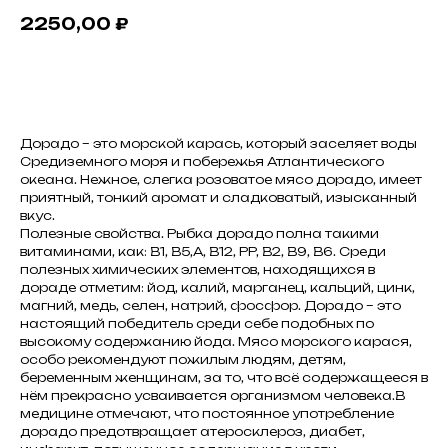
2250,00
₽
Добавить в корзину
Дорадо – это морской карась, который заселяет воды
Средиземного моря и побережья Атлантического
океана. Нежное, слегка розоватое мясо дорадо, имеет
приятный, тонкий аромат и сладковатый, изысканный
вкус.
Полезные свойства. Рыбка дорадо полна такими
витаминами, как: B1, B5,A, B12, PP, B2, B9, B6. Среди
полезных химических элементов, находящихся в
дораде отметим: йод, калий, марганец, кальций, цинк,
магний, медь, селен, натрий, фосфор. Дорадо – это
настоящий победитель среди себе подобных по
высокому содержанию йода. Мясо морского карася,
особо рекомендуют пожилым людям, детям,
беременным женщинам, за то, что всё содержащееся в
нём прекрасно усваивается организмом человека.В
медицине отмечают, что постоянное употребление
дорадо предотвращает атеросклероз, диабет,