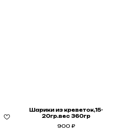
Шарики из креветок,15-
20гр.вес 360гр
900
₽