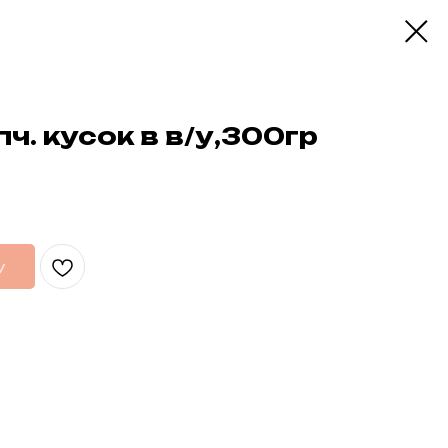
пч. кусок в в/у,300гр
у