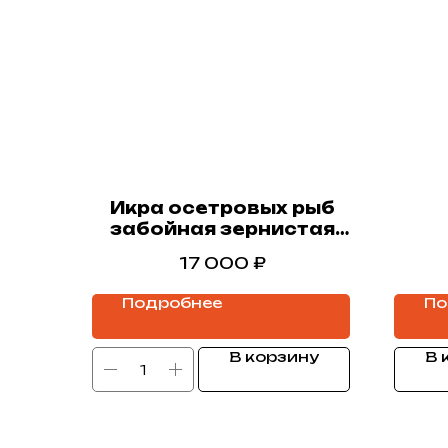
Икра осетровых рыб
забойная зернистая
(белуги) 50г
17 000
₽
стекло,стимул
Подробнее
По
В корзину
В 