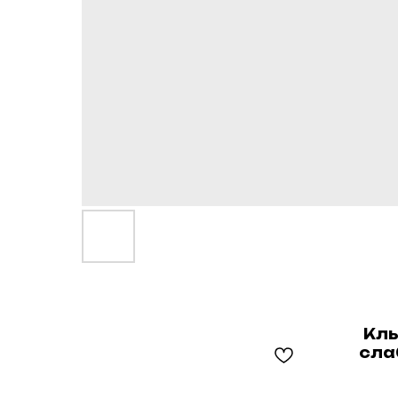
Клы
сла