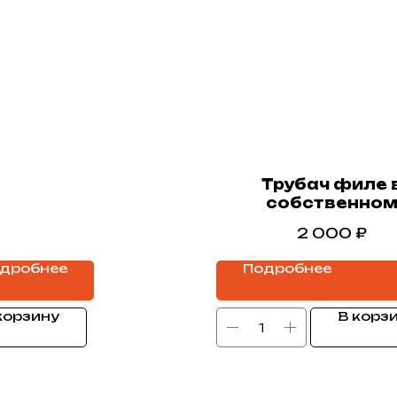
Трубач филе 
собственно
соку,200гр
2 000
₽
дробнее
Подробнее
корзину
В корз