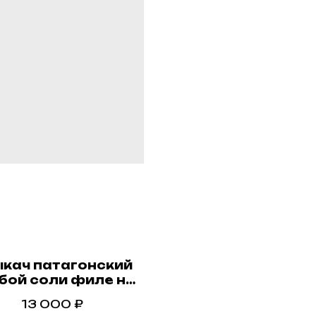
кач патагонский
бой соли филе на
коже в в/у
13 000
₽