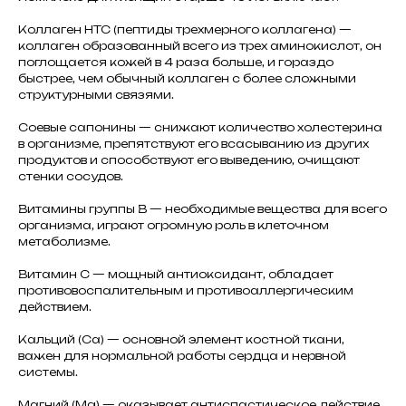
Коллаген HTC (пептиды трехмерного коллагена) —
коллаген образованный всего из трех аминокислот, он
поглощается кожей в 4 раза больше, и гораздо
быстрее, чем обычный коллаген с более сложными
структурными связями.
Соевые сапонины — снижают количество холестерина
в организме, препятствуют его всасыванию из других
продуктов и способствуют его выведению, очищают
стенки сосудов.
Витамины группы B — необходимые вещества для всего
организма, играют огромную роль в клеточном
метаболизме.
Витамин C — мощный антиоксидант, обладает
противовоспалительным и противоаллергическим
действием.
Кальций (Ca) — основной элемент костной ткани,
важен для нормальной работы сердца и нервной
системы.
Магний (Mg) — оказывает антиспастическое действие,