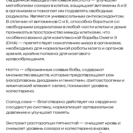
сердечной мышцы.α-липоевая кислота — улучшает
метаболизм сахара в клетке, защищает витамины А и Е
в организме и помогает им подавлять свободные
радикалы. Является универсальным антиоксидантом.
В отличии от витаминов С и Е, способна бороться со
свободными радикалами в любой части клетки и даже
проникать в пространство между клетками, что
особенно важно для комплексной борьбы.Омега-3
(DHA) — препятствует накоплению жира в организме,
необходима для нормальной работы мозга и органов
зрения, крайне полезна для мозгового
кровообращения.
Натто — сброженные соевые бобы, содержат
множество веществ, которые предотвращают рак
(изофлавоны диадзеин и генистеин, фитоэстрогены и
химический элемент селен), понижают уровень
холестерина.
Солод сакэ — благотворно действует на сердечно-
сосудистую систему, нормализует артериальное
давление и улучшает память.
Экстракт расторопши пятнистой — очищает кровь и
снижает уровень сахара и холестерина в крови,