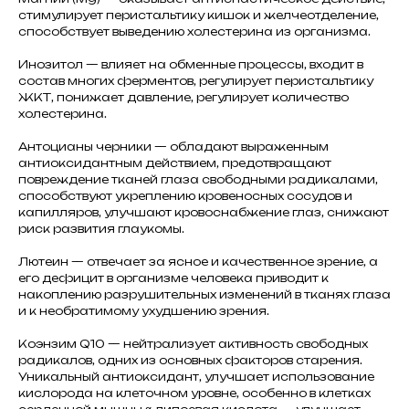
стимулирует перистальтику кишок и желчеотделение,
способствует выведению холестерина из организма.
Инозитол — влияет на обменные процессы, входит в
состав многих ферментов, регулирует перистальтику
ЖКТ, понижает давление, регулирует количество
холестерина.
Антоцианы черники — обладают выраженным
антиоксидантным действием, предотвращают
повреждение тканей глаза свободными радикалами,
способствуют укреплению кровеносных сосудов и
капилляров, улучшают кровоснабжение глаз, снижают
риск развития глаукомы.
Лютеин — отвечает за ясное и качественное зрение, а
его дефицит в организме человека приводит к
накоплению разрушительных изменений в тканях глаза
и к необратимому ухудшению зрения.
Коэнзим Q10 — нейтрализует активность свободных
радикалов, одних из основных факторов старения.
Уникальный антиоксидант, улучшает использование
кислорода на клеточном уровне, особенно в клетках