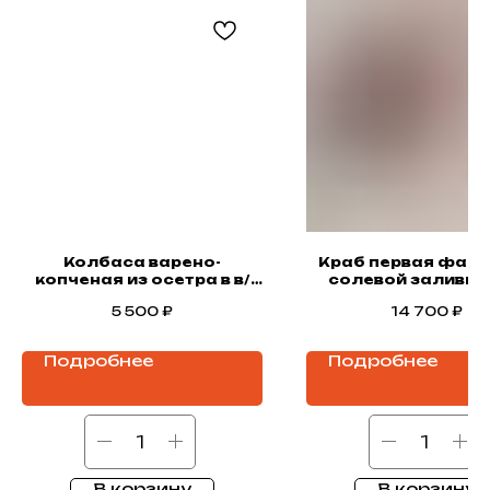
Колбаса варено-
Краб первая фала
копченая из осетра в в/
солевой заливке
у,весовая,250-300гр.
грамм.
5 500
₽
14 700
₽
Подробнее
Подробнее
В корзину
В корзину