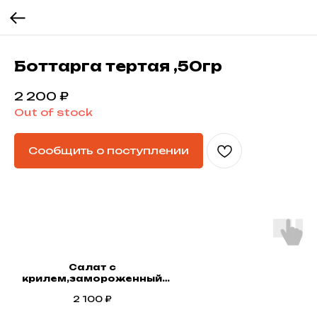
Боттарга тертая ,50гр
2 200
₽
Out of stock
Сообщить о поступлении
Салат с
крилем,замороженный
500гр
2 100
₽