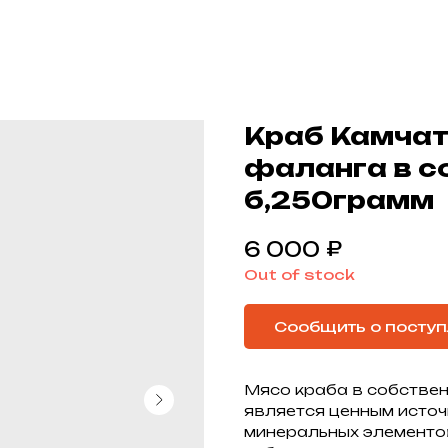
Краб Камчат
фаланга в со
б,250грамм
₽
6 000
Out of stock
Сообщить о посту
Мясо краба в собствен
является ценным источн
минеральных элементов