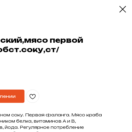
ский,мясо первой
бст.соку,ст/
плении
ном соку. Первая фаланга. Мясо краба
иком белка, витаминов А и В,
, йода. Регулярное потребление