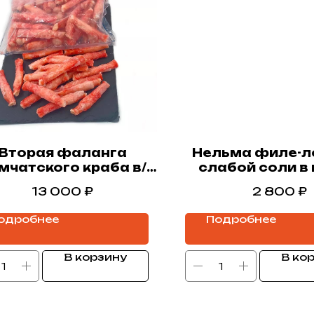
Вторая фаланга
Нельма филе-л
мчатского краба в/
слабой соли в
м,СЗРК.
190 г.
13 000
₽
2 800
₽
одробнее
Подробнее
В корзину
В ко