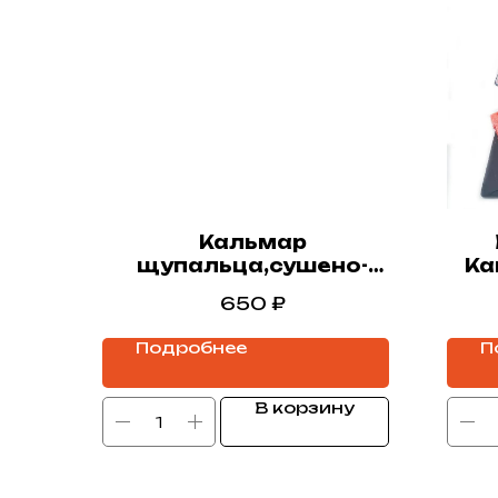
Кальмар
щупальца,сушено-
Ка
вяленые,100гр
650
₽
Подробнее
П
В корзину