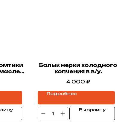
омтики
Балык нерки холодного
 масле
копчения в в/у.
4 000
₽
Подробнее
рзину
В корзину